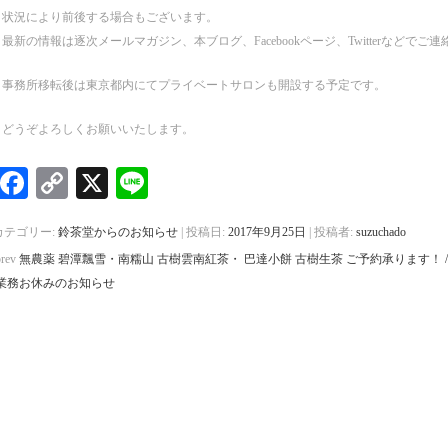
状況により前後する場合もございます。
最新の情報は逐次メールマガジン、本ブログ、Facebookページ、Twitterなどで
事務所移転後は東京都内にてプライベートサロンも開設する予定です。
どうぞよろしくお願いいたします。
Facebook
Copy
X
Line
Link
カテゴリー:
鈴茶堂からのお知らせ
| 投稿日:
2017年9月25日
|
投稿者:
suzuchado
prev
無農薬 碧潭飄雪・南糯山 古樹雲南紅茶・ 巴達小餅 古樹生茶 ご予約承ります！ /
業務お休みのお知らせ