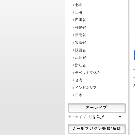
北京
上海
四川省
福建省
雲南省
安徽省
陜西省
江蘇省
浙江省
チベット文化圏
台湾
インドネシア
日本
アーカイブ
アーカイブ
メールマガジン登録/解除