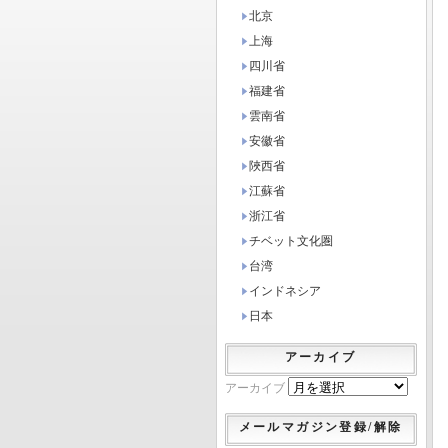
北京
上海
四川省
福建省
雲南省
安徽省
陜西省
江蘇省
浙江省
チベット文化圏
台湾
インドネシア
日本
アーカイブ
アーカイブ
メールマガジン登録/解除