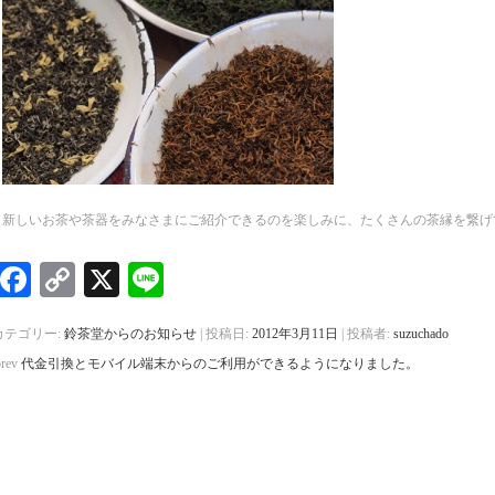
新しいお茶や茶器をみなさまにご紹介できるのを楽しみに、たくさんの茶縁を繋げ
Facebook
Copy
X
Line
Link
カテゴリー:
鈴茶堂からのお知らせ
| 投稿日:
2012年3月11日
|
投稿者:
suzuchado
prev
代金引換とモバイル端末からのご利用ができるようになりました。