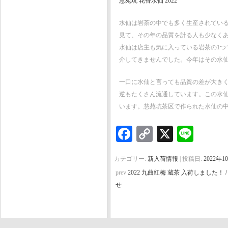
慧苑坑 花香水仙 2022
水仙は岩茶の中でも多く生産されてい
見て、その年の品質を計る人も少なく
水仙は店主も気に入っている岩茶の1つ
介してきませんでした。今年はその水
一口に水仙と言っても品質の差が大き
逆もたくさん流通しています。この水
います。慧苑坑茶区で作られた水仙の
Facebook
Copy
X
Line
Link
カテゴリー:
新入荷情報
| 投稿日:
2022年1
prev
2022 九曲紅梅 蔵茶 入荷しました！
せ