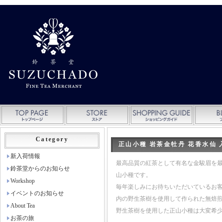
Category
正山小種 岩茶金牡丹 花香水仙
新入荷情報
最高品質の紅茶として有名な金駿眉を
鈴茶堂からのお知らせ
山小種です。
Workshop
毎年楽しみにお待ちいただいているお
イベントのお知らせ
内の野生茶樹を使用して作られた無焙
About Tea
野生茶樹を使用した正山小種は大変希
お茶の旅