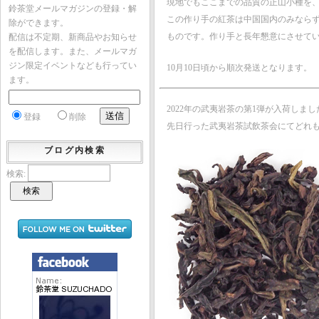
現地でもここまでの品質の正山小種を
鈴茶堂メールマガジンの登録・解
この作り手の紅茶は中国国内のみなら
除ができます。
ものです。作り手と長年懇意にさせて
配信は不定期、新商品やお知らせ
を配信します。また、メールマガ
ジン限定イベントなども行ってい
10月10日頃から順次発送となります。
ます。
2022年の武夷岩茶の第1弾が入荷しまし
登録
削除
先日行った武夷岩茶試飲茶会にてどれ
ブログ内検索
検索: