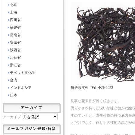
北京
上海
四川省
福建省
雲南省
安徽省
陜西省
江蘇省
浙江省
チベット文化圏
台湾
インドネシア
無焙煎 野生 正山小種 2022
日本
見事な花果香が長く続きます。
アーカイブ
柔らかさを持った深い甘味と微かな酸
すめていくと、野生茶樹の持つ底力を
アーカイブ
さだけでなく、作り手の技術の高さが
メールマガジン登録/解除