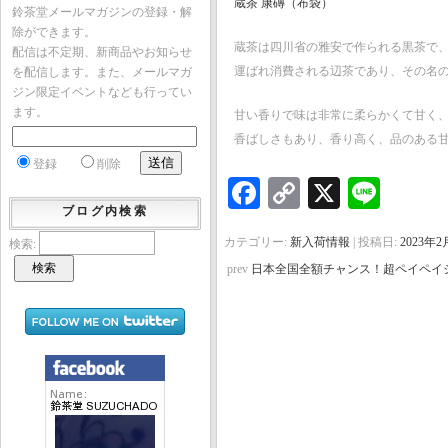
蔵茶 康磚（布袋）
鈴茶堂メールマガジンの登録・解
除ができます。
蔵茶は四川省の雅安で作られる黒茶で
配信は不定期、新商品やお知らせ
運ばれ消費される辺茶であり、その名
を配信します。また、メールマガ
ジン限定イベントなども行ってい
ます。
甘い香りで味は非常に柔らかくて甘く
香ばしさもあり、香り高く、品のある
登録
削除
Facebook
Copy
X
Line
ブログ内検索
Link
カテゴリー:
新入荷情報
| 投稿日:
2023年2
検索:
prev
日本全国全額チャンス！超ペイペイ