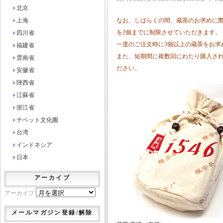
北京
上海
なお、しばらくの間、蔵茶のお求めに
を2個までに制限させていただきます。
四川省
一度のご注文時に3個以上の蔵茶をお求
福建省
また、短期間に複数回にわたり購入さ
雲南省
ださい。
安徽省
陜西省
江蘇省
浙江省
チベット文化圏
台湾
インドネシア
日本
アーカイブ
アーカイブ
メールマガジン登録/解除