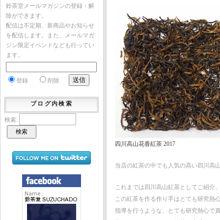
鈴茶堂メールマガジンの登録・解
除ができます。
配信は不定期、新商品やお知らせ
を配信します。また、メールマガ
ジン限定イベントなども行ってい
ます。
登録
削除
ブログ内検索
検索:
四川高山花香紅茶 2017
当店の紅茶の中でも人気の高い四川高
これまでは四川高山紅茶としてご紹介、
この紅茶を作る作り手はとても研究熱
指導を行うような、とても研究熱心で