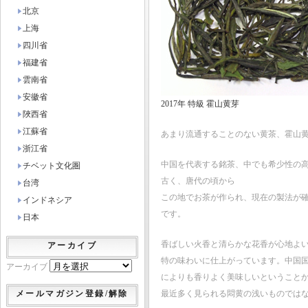
北京
上海
四川省
福建省
雲南省
安徽省
2017年 特級 霍山黄芽
陜西省
江蘇省
あまり流通することのない黄茶、霍山
浙江省
中国を代表する銘茶、中でも希少性の高
チベット文化圏
古く、唐代の頃から
台湾
この地でお茶が作られ、現在の製法が
インドネシア
です。
日本
香ばしい火香と清らかな花香が心地よ
アーカイブ
特の味わいに仕上がっています。中国
アーカイブ
によりも香りよく美味しいということか
メールマガジン登録/解除
最近多く見られる悶黄の浅いものでは