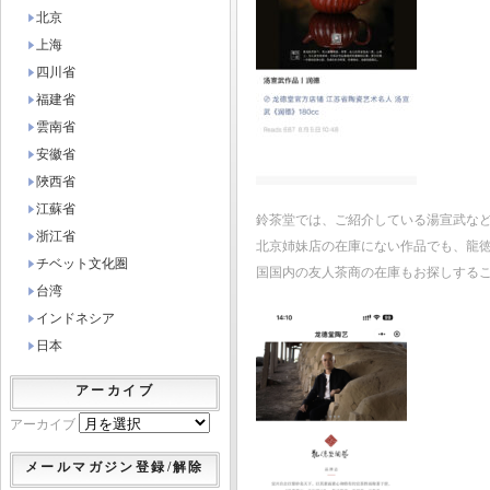
北京
上海
四川省
福建省
雲南省
安徽省
陜西省
江蘇省
鈴茶堂では、ご紹介している湯宣武な
浙江省
北京姉妹店の在庫にない作品でも、龍
チベット文化圏
国国内の友人茶商の在庫もお探しする
台湾
インドネシア
日本
アーカイブ
アーカイブ
メールマガジン登録/解除