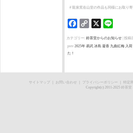
# 龍泉窯在山堂の作品も同様にお取り
Facebook
Copy
X
Line
Link
カテゴリー:
鈴茶堂からのお知らせ
| 投稿
prev
2025年 易武 冰島 凝香 九曲紅梅 入
た！
サイトマップ
｜
お問い合わせ
｜
プライバシーポリシー
｜
特定
Copyright(c) 2011-2025
鈴茶堂 