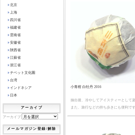
北京
上海
四川省
福建省
雲南省
安徽省
陜西省
江蘇省
浙江省
チベット文化圏
台湾
小青柑 白牡丹 2016
インドネシア
日本
抽出後、冷やしてアイスティーとして
また、旅行などの持ち歩きにも便利で
アーカイブ
アーカイブ
メールマガジン登録/解除