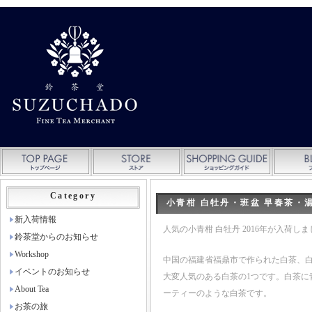
Category
小青柑 白牡丹・班盆 早春茶・湯
新入荷情報
人気の小青柑 白牡丹 2016年が入荷し
鈴茶堂からのお知らせ
Workshop
中国の福建省福鼎市で作られた白茶、
イベントのお知らせ
大変人気のある白茶の1つです。白茶
About Tea
ーティーのような白茶です。
お茶の旅