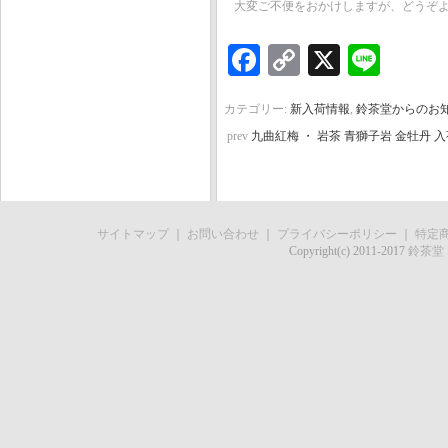
大変ご不便をおかけしますが、どうぞ
Facebook
Copy
X
Line
Link
カテゴリー:
新入荷情報
,
鈴茶堂からのお
prev
九曲紅梅 ・ 岩茶 青獅子岩 金牡丹 
サイトマップ
｜
お問い合わせ
｜
プライバシーポリシー
｜
特定
Copyright(c) 2011-2017
鈴茶堂 