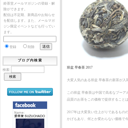
鈴茶堂メールマガジンの登録・解
除ができます。
配信は不定期、新商品やお知らせ
を配信します。また、メールマガ
ジン限定イベントなども行ってい
ます。
登録
削除
ブログ内検索
班盆 早春茶 2017
検索:
大変人気のある班盆 早春茶の新茶が入
この班盆 早春茶は中国で高名なプーア
品質のお茶をこの価格で提供すること
2017年は大変良い仕上がりであるも
かげもあり、何とか変わらない価格で