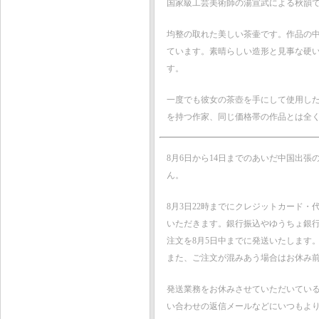
国家級工芸美術師の湯宣武による秋韻
均整の取れた美しい茶壷です。作品の
ています。素晴らしい造形と見事な硬
す。
一度でも彼女の茶壺を手にして使用し
を持つ作家、同じ価格帯の作品とは全
8月6日から14日までのあいだ中国出
ん。
8月3日22時までにクレジットカード
いただきます。銀行振込やゆうちょ銀行
注文を8月5日中までに発送いたします
また、ご注文が混みあう場合はお休み
発送業務をお休みさせていただいてい
い合わせの返信メールなどにいつもよ