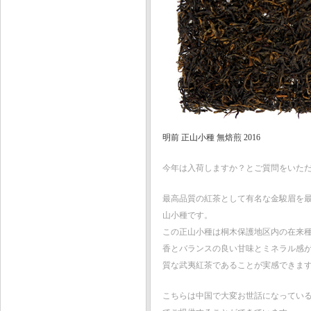
明前 正山小種 無焙煎 2016
今年は入荷しますか？とご質問をいた
最高品質の紅茶として有名な金駿眉を
山小種です。
この正山小種は桐木保護地区内の在来
香とバランスの良い甘味とミネラル感
質な武夷紅茶であることが実感できま
こちらは中国で大変お世話になってい