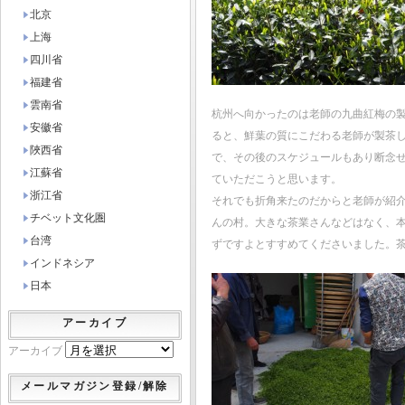
北京
上海
四川省
福建省
雲南省
杭州へ向かったのは老師の九曲紅梅の
安徽省
ると、鮮葉の質にこだわる老師が製茶し
陜西省
で、その後のスケジュールもあり断念
江蘇省
ていただこうと思います。
浙江省
それでも折角来たのだからと老師が紹
チベット文化圏
んの村。大きな茶業さんなどはなく、
台湾
ずですよとすすめてくださいました。
インドネシア
日本
アーカイブ
アーカイブ
メールマガジン登録/解除