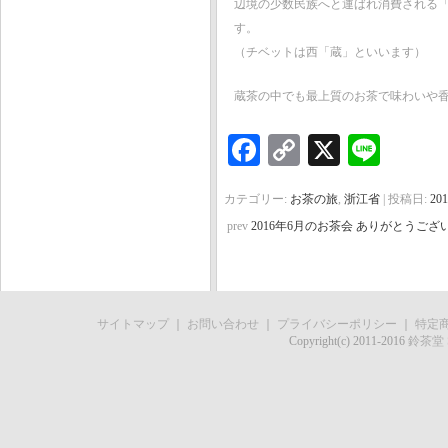
辺境の少数民族へと運ばれ消費される
す。
（チベットは西「蔵」といいます）
蔵茶の中でも最上質のお茶で味わいや
Facebook
Copy
X
Line
Link
カテゴリー:
お茶の旅
,
浙江省
| 投稿日:
20
prev
2016年6月のお茶会 ありがとうご
サイトマップ
｜
お問い合わせ
｜
プライバシーポリシー
｜
特定
Copyright(c) 2011-2016
鈴茶堂 