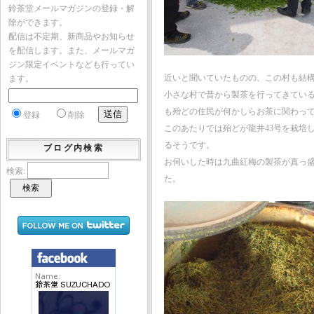
鈴茶堂メールマガジンの登録・解
除ができます。
配信は不定期、新商品やお知らせ
を配信します。また、メールマガ
ジン限定イベントなども行ってい
近いと聞いていたものの、この村も結
ます。
小さな村で昔から製茶を行ってきてい
も殆どの住民が何かしらお茶に関わっ
登録
削除
このあたりでは殆どが龍井43号を栽培
るそうです。
ブログ内検索
お伺いした時は九曲紅梅の製茶が真っ
検索:
た。