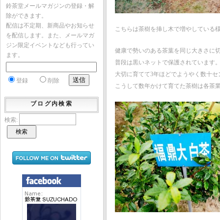
鈴茶堂メールマガジンの登録・解
除ができます。
配信は不定期、新商品やお知らせ
こちらは茶樹を挿し木で増やしている
を配信します。また、メールマガ
ジン限定イベントなども行ってい
健康で勢いのある茶葉を同じ大きさに
ます。
普段は黒いネットで保護されています
大切に育てて3年ほどでようやく数十セ
登録
削除
こうして数年かけて育てた茶樹は各茶
ブログ内検索
検索: