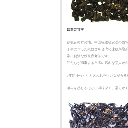
鐵觀音茶王
鉄観音発祥の地、中国福建省安渓の西
丁寧に作った鉄観音を台湾の凍頂烏龍
常に贅沢な鉄観音老茶です。
私たちが師事する台湾の高名な茶人が
3年間ゆっくりと火入れを行いながら熟
凄みを感じるほどに滋味深く、柔らか