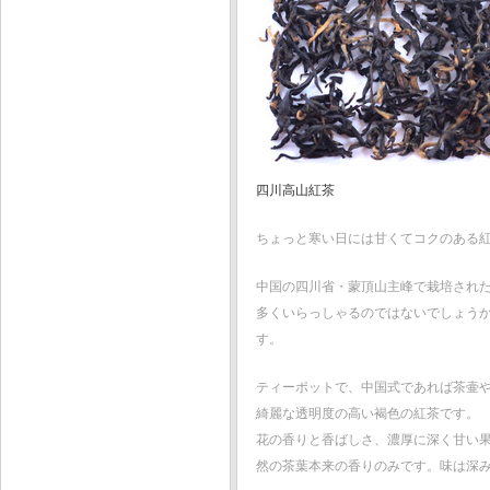
四川高山紅茶
ちょっと寒い日には甘くてコクのある
中国の四川省・蒙頂山主峰で栽培され
多くいらっしゃるのではないでしょう
す。
ティーポットで、中国式であれば茶壷
綺麗な透明度の高い褐色の紅茶です。
花の香りと香ばしさ、濃厚に深く甘い
然の茶葉本来の香りのみです。味は深