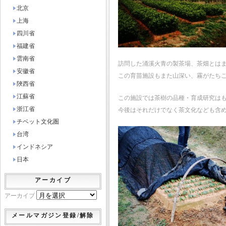
北京
上海
四川省
福建省
雲南省
訪問した涌溪火青の製茶場、茶畑とは
安徽省
この育苗施設もまた山深い、霧がたち
陜西省
江蘇省
この施設では茶樹の品種・育成研究は
浙江省
今後はそれだけでなく茶文化なども含
チベット文化圏
台湾
インドネシア
日本
アーカイブ
アーカイブ
メールマガジン登録/解除