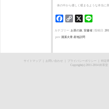
体の中から優しく暖まるような本当に
Facebook
Copy
X
Line
Link
カテゴリー:
お茶の旅
,
安徽省
| 投稿日:
20
prev
涌溪火青 産地訪問
サイトマップ
｜
お問い合わせ
｜
プライバシーポリシー
｜
特定
Copyright(c) 2011-2014
鈴茶堂 