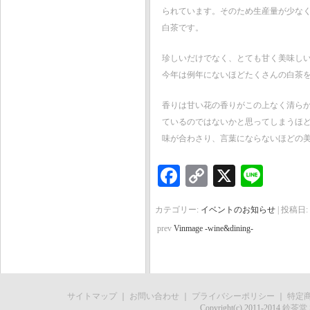
られています。そのため生産量が少な
白茶です。
珍しいだけでなく、とても甘く美味し
今年は例年にないほどたくさんの白茶
香りは甘い花の香りがこの上なく清ら
ているのではないかと思ってしまうほ
味が合わさり、言葉にならないほどの
Facebook
Copy
X
Line
Link
カテゴリー:
イベントのお知らせ
| 投稿日:
prev
Vinmage -wine&dining-
サイトマップ
｜
お問い合わせ
｜
プライバシーポリシー
｜
特定
Copyright(c) 2011-2014
鈴茶堂 