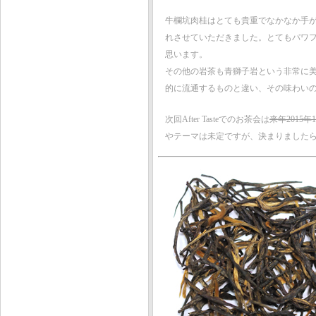
牛欄坑肉桂はとても貴重でなかなか手
れさせていただきました。とてもパワ
思います。
その他の岩茶も青獅子岩という非常に
的に流通するものと違い、その味わい
次回After Tasteでのお茶会は
来年2015年
やテーマは未定ですが、決まりました