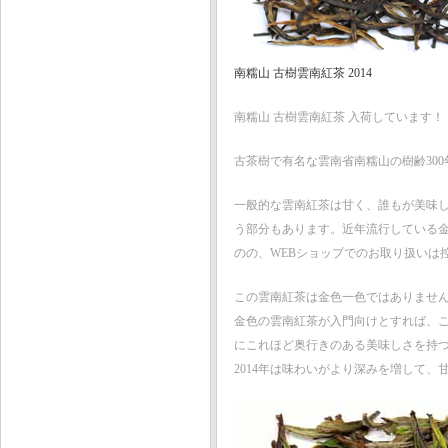
南糯山 古樹雲南紅茶 2014
南糯山 古樹雲南紅茶 入荷しています！
古茶樹で有名な雲南省南糯山の樹齢30
一般的な雲南紅茶は甘く、誰もが美味
う部分もあります。近年流行している
のの、WEBショップでのお取り扱いは
この雲南紅茶は金色一色ではありませ
金色の雲南紅茶が入門向けとすれば、
にこれほど奥行きのある美味しさを持
2014年は味わいがより深みを増して