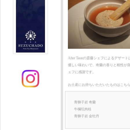
After Tasteの斎藤シェフによるデ
優しい味わいで、奇蘭の香りと相性が
ェフに感謝です。
お土産にお持ちいただいたものはこち
青獅子岩 奇蘭
牛欄坑肉桂
青獅子岩 金牡丹