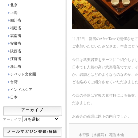
北京
上海
四川省
福建省
雲南省
11月2日、新宿のAfter Tasteで
安徽省
ご参加いただいたみなさま、本当にど
陜西省
江蘇省
今回は武夷岩茶をテーマにご紹介しま
浙江省
日本でも人気の高い武夷岩茶ですが、
チベット文化圏
か、岩韻とはどのようなものなのか、
台湾
ども絡めてご紹介させていただきまし
インドネシア
今回の茶器は宜興の紫竹軒による茶盤
日本
だきました。
アーカイブ
お茶会の茶譜は以下の内容でした。
アーカイブ
メールマガジン登録/解除
水帘洞（水簾洞） 花香水仙