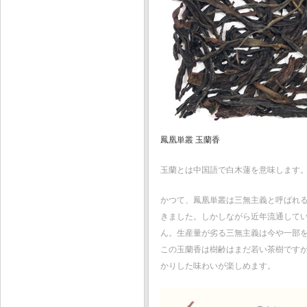
鳳凰単叢 玉蘭香
玉蘭とは中国語で白木蓮を意味します
かつて、鳳凰単叢は三無主義と呼ばれ
きました。しかしながら近年流通して
ん。生産量が劣る三無主義は今や一部
この玉蘭香は樹齢はまだ若い茶樹です
かりした味わいが楽しめます。