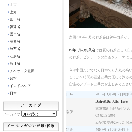
北京
上海
四川省
福建省
雲南省
次回2015年3月のお茶会は陳年白茶が
安徽省
陜西省
昨年7月のお茶会
では夏のお茶として白
江蘇省
のお茶、ビンテージの白茶をテーマに
浙江省
今や中国だけでなく日本でも人気の高
チベット文化圏
ょうか？時間の経過と共に優しく深みのある
台湾
自慢のデザートと共にお楽しみくださ
インドネシア
日本
日時
2015年3月29日(日曜)1
Bistro&Bar After Taste
アーカイブ
東京都新宿区新宿3-28
場所
アーカイブ
03-6273-2001
新宿駅 徒歩2分 / 新宿
メールマガジン登録/解除
料金
4000円（お茶4種以