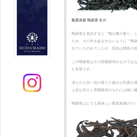
鳳凰単叢 鴨屎香 冬片
鴨屎香を直訳すると「鴨の糞の香り」
ため、その木を盗まれないように「鴨
れていたのみでしたが、現在は標高の
この鴨屎香はその茶園栽培のものではなく
た冬茶です。
清らかな甘い花の香りと微かな乳香が
上品な甘さと茶園栽培のものには無い
鴨屎香はとても美味しい鳳凰単叢の1つ