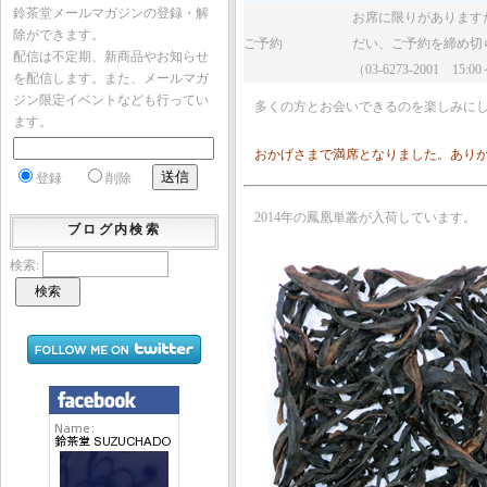
鈴茶堂メールマガジンの登録・解
お席に限りがありますため
除ができます。
ご予約
だい、ご予約を締め切
配信は不定期、新商品やお知らせ
（03-6273-2001 15:0
を配信します。また、メールマガ
ジン限定イベントなども行ってい
多くの方とお会いできるのを楽しみに
ます。
おかげさまで満席となりました。あり
登録
削除
2014年の鳳凰単叢が入荷しています。
ブログ内検索
検索: