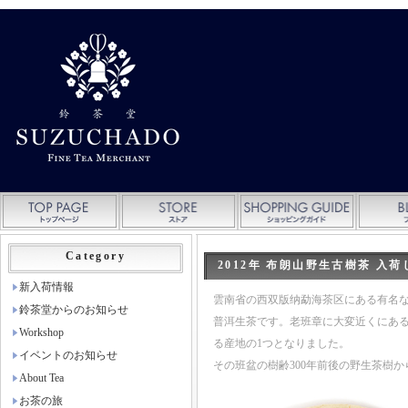
Category
2012年 布朗山野生古樹茶 入
新入荷情報
雲南省の西双版纳勐海茶区にある有名な
鈴茶堂からのお知らせ
普洱生茶です。老班章に大変近くにあ
Workshop
る産地の1つとなりました。
イベントのお知らせ
その班盆の樹齢300年前後の野生茶樹か
About Tea
お茶の旅