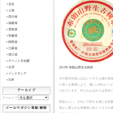
北京
上海
四川省
福建省
雲南省
安徽省
陜西省
江蘇省
浙江省
チベット文化圏
台湾
2012年 布朗山野生古樹茶
インドネシア
今の普洱生茶にはないミネラル感や旨
日本
た様々な要因により、優しい味わいへ
アーカイブ
られています。作られたばかりは非常に
アーカイブ
班盆らしい、きれいで高さを感じる花
メールマガジン登録/解除
地よい柔らかな収斂味に続くミネラル