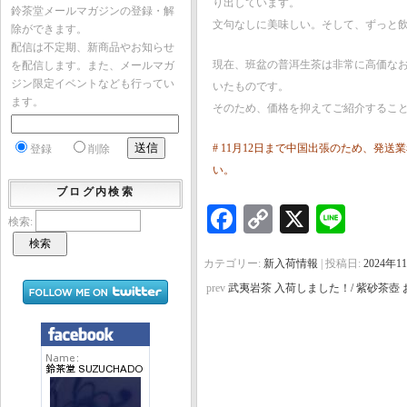
り出しています。
鈴茶堂メールマガジンの登録・解
文句なしに美味しい。そして、ずっと
除ができます。
配信は不定期、新商品やお知らせ
現在、班盆の普洱生茶は非常に高価な
を配信します。また、メールマガ
ジン限定イベントなども行ってい
いたものです。
ます。
そのため、価格を抑えてご紹介するこ
# 11月12日まで中国出張のため、発
登録
削除
い。
ブログ内検索
Facebook
Copy
X
Line
検索:
Link
カテゴリー:
新入荷情報
| 投稿日:
2024年1
prev
武夷岩茶 入荷しました！/ 紫砂茶壺 