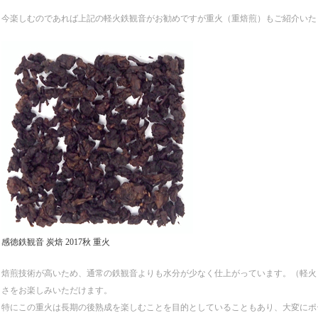
今楽しむのであれば上記の軽火鉄観音がお勧めですが重火（重焙煎）もご紹介いた
感徳鉄観音 炭焙 2017秋 重火
焙煎技術が高いため、通常の鉄観音よりも水分が少なく仕上がっています。（軽火
さをお楽しみいただけます。
特にこの重火は長期の後熟成を楽しむことを目的としていることもあり、大変にポ