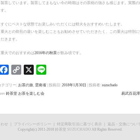
製茶しています。製茶してまもない今の時期はその茶樹の強さも感じます。実際の飲
す。
すぐにベストな状態でお楽しみいただくには軽火をおすすめいたします。
重火との焙煎の違いを楽しむこともお勧めさせていただきたく、この重火は特別に
だきます。
重火でのおすすめは
2016年の秋茶
が飲み頃です。
Facebook
Copy
X
Line
Link
カテゴリー:
お茶の旅
,
雲南省
| 投稿日:
2018年1月30日
|
投稿者:
suzuchado
prev
鈴茶堂 お茶を楽しむ会
易武百花潭
合わせ
｜
プライバシーポリシー
｜
特定商取引法に基づく表示
｜
返品・交換につい
Copyright(c) 2011-2018
鈴茶堂 SUZUCHADO
All Rights Reserved.