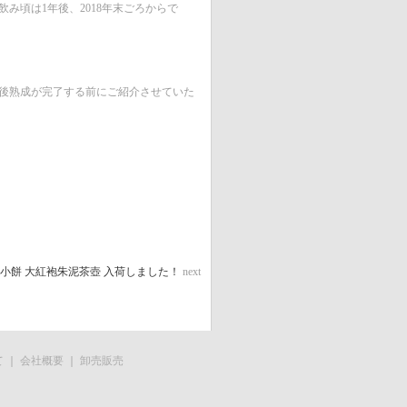
み頃は1年後、2018年末ごろからで
後熟成が完了する前にご紹介させていた
小餅 大紅袍朱泥茶壺 入荷しました！
next
て
｜
会社概要
｜
卸売販売