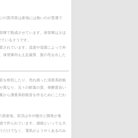
ジの普洱茶は産地には無いのが普通で
管庫で熟成させています。保管庫はさほ
せているそうです。
置されています。温度や湿度によって外
、保管庫内も土足厳禁、髪の毛を出した
音を焙煎したり、売れ残った清香系鉄観
が異なり、元々の鮮葉の質、発酵度合い
葉から濃香系鉄観音を作るためにこだわ
音の原産地、安渓は今や随分と開発が進
徳で作られています。感徳といっても大
うだけでなく、電気がようやくあるのみ