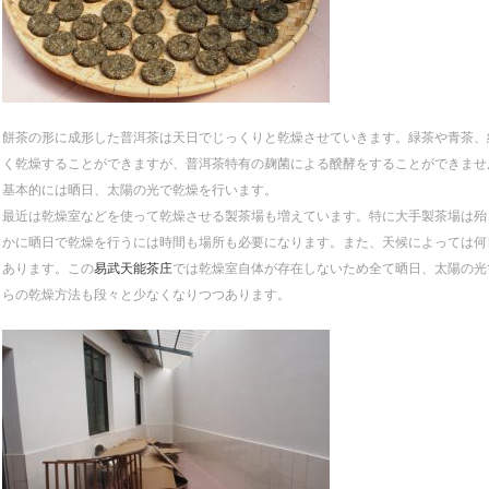
餅茶の形に成形した普洱茶は天日でじっくりと乾燥させていきます。緑茶や青茶、
く乾燥することができますが、普洱茶特有の麹菌による醗酵をすることができませ
基本的には晒日、太陽の光で乾燥を行います。
最近は乾燥室などを使って乾燥させる製茶場も増えています。特に大手製茶場は殆
かに晒日で乾燥を行うには時間も場所も必要になります。また、天候によっては何
あります。この
易武天能茶庄
では乾燥室自体が存在しないため全て晒日、太陽の光
らの乾燥方法も段々と少なくなりつつあります。