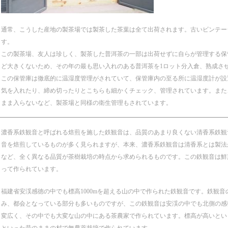
通常、こうした産地の製茶場では製茶した茶葉は全て出荷されます。古いビンテー
す。
この製茶場、友人は珍しく、製茶した普洱茶の一部は出荷せずに自らが管理する保
ど大きくないため、その年の最も思い入れのある普洱茶を1ロット分入倉、熟成さ
この保管庫は徹底的に温湿度管理がされていて、保管庫内の至る所に温湿度計が設
気を入れたり、締め切ったりとこちらも細かくチェック、管理されています。また
まま入らないなど、製茶場と同様の衛生管理もされています。
濃香系鉄観音と呼ばれる焙煎を施した鉄観音は、品質のあまり良くない清香系鉄観
音を焙煎しているものが多く見られますが、本来、濃香系鉄観音は清香系とは製法
など、全く異なる品質が茶樹栽培の時点から求められるものです。この鉄観音は鮮
って作られています。
福建省安渓感徳の中でも標高1000mを超える山の中で作られた鉄観音です。鉄観
み、都会となっている部分も多いものですが、この鉄観音は安渓の中でも北側の感
変広く、その中でも大変な山の中にある茶農家で作られています。標高が高いとい