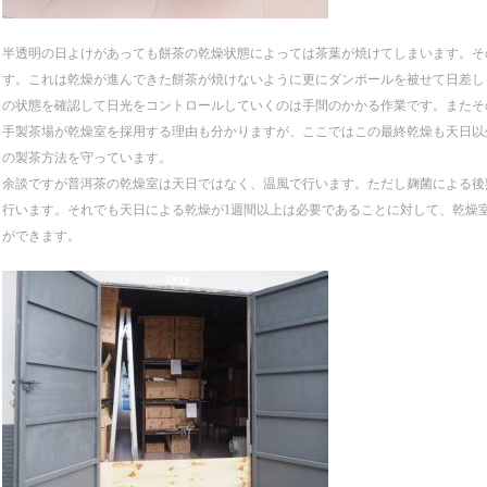
半透明の日よけがあっても餅茶の乾燥状態によっては茶葉が焼けてしまいます。そ
す。これは乾燥が進んできた餅茶が焼けないように更にダンボールを被せて日差し
の状態を確認して日光をコントロールしていくのは手間のかかる作業です。またそ
手製茶場が乾燥室を採用する理由も分かりますが、ここではこの最終乾燥も天日以
の製茶方法を守っています。
余談ですが普洱茶の乾燥室は天日ではなく、温風で行います。ただし麹菌による後
行います。それでも天日による乾燥が1週間以上は必要であることに対して、乾燥
ができます。