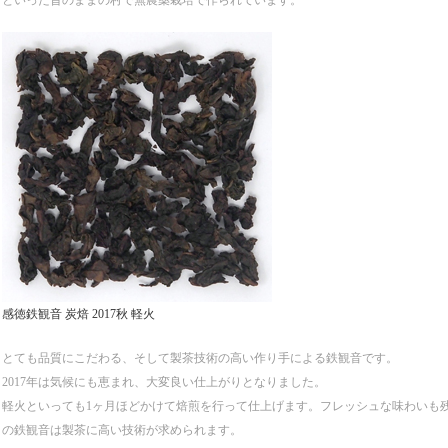
といった昔のままの村で無農薬栽培で作られています。
感徳鉄観音 炭焙 2017秋 軽火
とても品質にこだわる、そして製茶技術の高い作り手による鉄観音です。
2017年は気候にも恵まれ、大変良い仕上がりとなりました。
軽火といっても1ヶ月ほどかけて焙煎を行って仕上げます。フレッシュな味わいも
の鉄観音は製茶に高い技術が求められます。