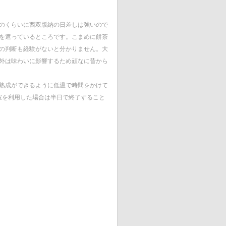
のくらいに西双版納の日差しは強いので
を遮っているところです。こまめに餅茶
の判断も経験がないと分かりません。大
外は味わいに影響するため頑なに昔から
熟成ができるように低温で時間をかけて
室を利用した場合は半日で終了すること