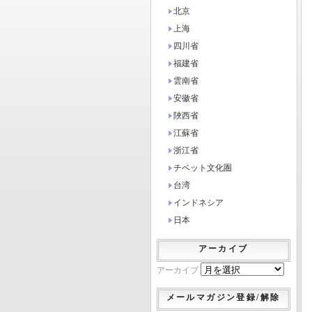
北京
上海
四川省
福建省
雲南省
安徽省
陜西省
江蘇省
浙江省
チベット文化圏
台湾
インドネシア
日本
アーカイブ
アーカイブ
メールマガジン登録/解除