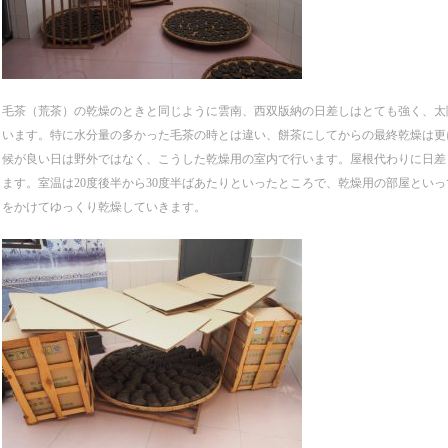
毛茶（荒茶）の乾燥のときと同じように雲南、西双版納の日差しはとても強く、太
います。特に水分量の多かった毛茶の時とは違い、餅茶にしてからの最終乾燥は更
候が良い日は野外ではなく、こうした乾燥用の室内で行います。屋根代わりに日差
ます。室温は20度後半から30度半ばあたりといったところで、乾燥用の部屋とい
をかけてゆっくり乾燥していきます。