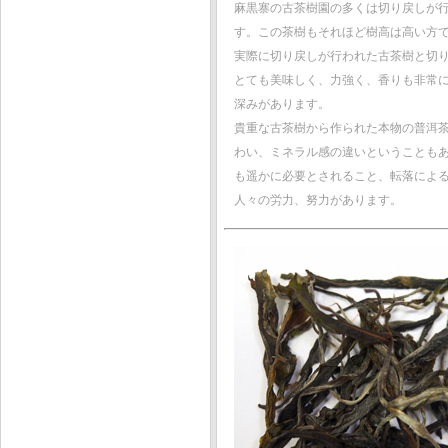
麻黒寨の古茶樹園の多くは切り戻しが
す。この茶樹もそれほど樹高は高い方で
実際に切り戻しが行われた古茶樹と切
とても美味しく、力強く、香りも非常
深みがあります。
貴重な古茶樹から作られた本物の普洱
わい、ミネラル感の違いということも
も遥かに必要とされること、転落によ
人々の労力、努力があります。