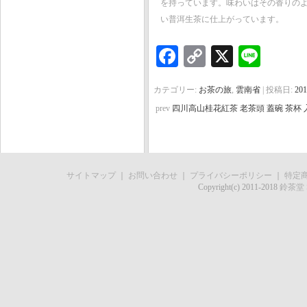
を持っています。味わいはその香りの
い普洱生茶に仕上がっています。
Facebook
Copy
X
Line
Link
カテゴリー:
お茶の旅
,
雲南省
| 投稿日:
20
prev
四川高山桂花紅茶 老茶頭 蓋碗 茶杯
サイトマップ
｜
お問い合わせ
｜
プライバシーポリシー
｜
特定
Copyright(c) 2011-2018
鈴茶堂 