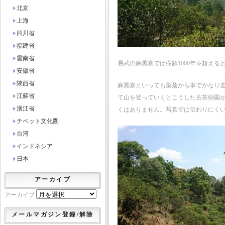
北京
上海
四川省
福建省
雲南省
易武の麻黒寨では樹齢1000年を超え
安徽省
陜西省
麻黒寨といっても集落から車でかなり
江蘇省
て山を登っていくとこうした古茶樹園が
浙江省
くはありません。写真では伝わりにく
チベット文化圏
台湾
インドネシア
日本
アーカイブ
アーカイブ
メールマガジン登録/解除