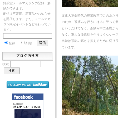
鈴茶堂メールマガジンの登録・解
除ができます。
配信は不定期、新商品やお知らせ
文化大革命時代の農業改革でこのあた
を配信します。また、メールマガ
のため、茶摘みを行うには木に登って
ジン限定イベントなども行ってい
というだけでなく、茶摘み中に茶樹か
ます。
なく、重大な後遺症を伴うようなケー
当時は茶樹の高さを抑えるために切り
登録
削除
ています。
ブログ内検索
検索: