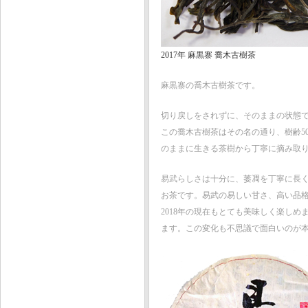
2017年 麻黒寨 喬木古樹茶
麻黒寨の喬木古樹茶です。
切り戻しをされずに、そのままの状態
この喬木古樹茶はその名の通り、樹齢5
のままに生きる茶樹から丁寧に摘み取
易武らしさは十分に、萎凋を丁寧に長
お茶です。易武の易しい甘さ、高い品
2018年の現在もとても美味しく楽しめ
ます。この変化も不思議で面白いのが