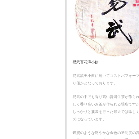
易武百花潭小餅
易武滇王小餅に続いてコストパフォー
り僅かとなっております。
易武の中でも香り高い普洱生茶が作ら
しく香り高いお茶が作られる場所です
しっかりと萎凋を行った最近では珍しく
ズになっています。
蜂蜜のような艶やかな金色の透明度の