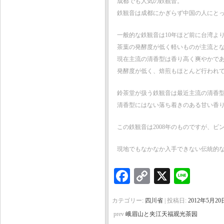
成都でも人気の鉄観音。
鉄観音は成都にかぎらず中国の人にと
一般的な鉄観音は10年ほど前に台湾よ
茶葉の発酵度が低く軽いものが主流と
現在主流の清香型は香り高く爽やかで
発酵度が低く、焙煎もほとんど行われ
鈴茶堂が扱う鉄観音は最近主流の清香
清香型にはない落ち着きのある甘い香
この鉄観音は2008年のものですが、ビ
現地でもなかなか入手できない伝統的
Facebook
Copy
X
Line
Link
カテゴリー:
四川省
| 投稿日:
2012年5月20
prev
峨眉山と夹江天福观光茶园