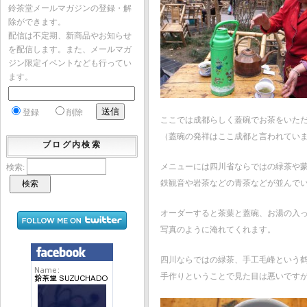
鈴茶堂メールマガジンの登録・解
除ができます。
配信は不定期、新商品やお知らせ
を配信します。また、メールマガ
ジン限定イベントなども行ってい
ます。
登録
削除
ここでは成都らしく蓋碗でお茶をいた
（蓋碗の発祥はここ成都と言われてい
ブログ内検索
メニューには四川省ならではの緑茶や
検索:
鉄観音や岩茶などの青茶などが並んで
オーダーすると茶葉と蓋碗、お湯の入
写真のように淹れてくれます。
四川ならではの緑茶、手工毛峰という
手作りということで見た目は悪いです