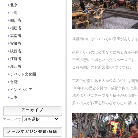
北京
上海
四川省
福建省
雲南省
成都市内にはいくつもの茶座がありま
安徽省
陜西省
茶座というのは公園などにある青空茶
江蘇省
市民の憩いの場といったスペースです
浙江省
これも四川のお茶文化の1つですね。
チベット文化圏
市内中心部にある人民公園の中には鹤
台湾
100年もの歴史を持つ、成都市内では
インドネシア
池のほとりにテーブルと椅子が沢山並
日本
多くの人がお茶を飲みながら思い思い
アーカイブ
アーカイブ
メールマガジン登録/解除