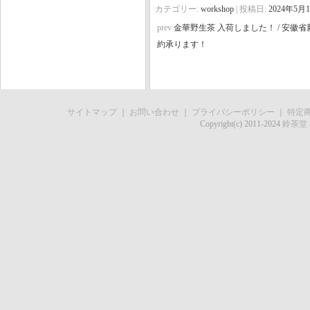
カテゴリー:
workshop
| 投稿日:
2024年5月
prev
金華野生茶 入荷しました！ / 安徽省
約承ります！
サイトマップ
｜
お問い合わせ
｜
プライバシーポリシー
｜
特定
Copyright(c) 2011-2024
鈴茶堂 