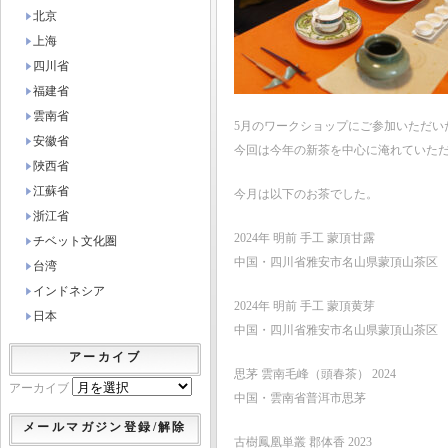
北京
上海
四川省
福建省
雲南省
5月のワークショップにご参加いただい
安徽省
今回は今年の新茶を中心に淹れていた
陜西省
江蘇省
今月は以下のお茶でした。
浙江省
2024年 明前 手工 蒙頂甘露
チベット文化圏
中国・四川省雅安市名山県蒙頂山茶区
台湾
インドネシア
2024年 明前 手工 蒙頂黄芽
日本
中国・四川省雅安市名山県蒙頂山茶区
アーカイブ
思茅 雲南毛峰（頭春茶） 2024
アーカイブ
中国・雲南省普洱市思茅
メールマガジン登録/解除
古樹鳳凰単叢 郡体香 2023