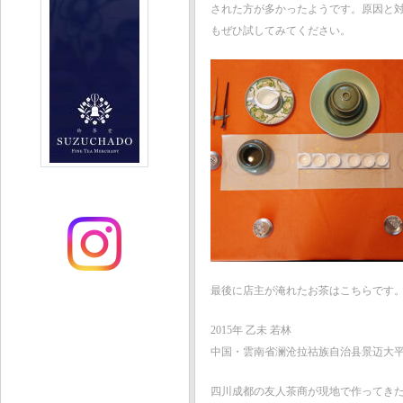
された方が多かったようです。原因と
もぜひ試してみてください。
最後に店主が淹れたお茶はこちらです
2015年 乙未 若林
中国・雲南省澜沧拉祜族自治县景迈大
四川成都の友人茶商が現地で作ってきた