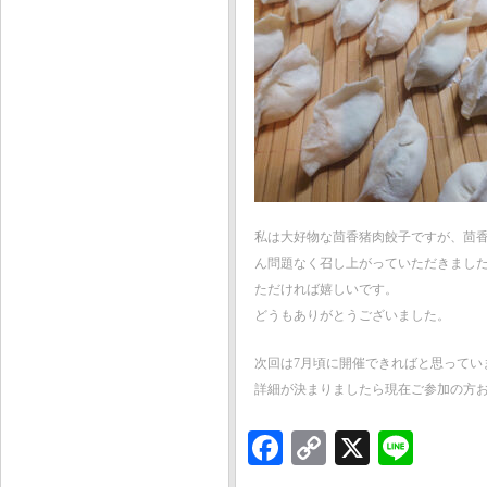
私は大好物な茴香猪肉餃子ですが、茴
ん問題なく召し上がっていただきまし
ただければ嬉しいです。
どうもありがとうございました。
次回は7月頃に開催できればと思ってい
詳細が決まりましたら現在ご参加の方
Facebook
Copy
X
Line
Link