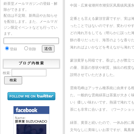
鈴茶堂メールマガジンの登録・解
中国・広東省潮州市潮安区凤凰镇凤溪
除ができます。
配信は不定期、新商品やお知らせ
定番とも言える蒙頂甘露ですが、実は
を配信します。また、メールマガ
ったことではないのですが、変わりやす
ジン限定イベントなども行ってい
どの淹れ方をしても（明らかに誤った
ます。
餅の香りだったり、海苔のような香り
淹れればよいかなどを考えながら淹れ
登録
削除
蒙頂黄芽も同様です。香ばしさが際立
ブログ内検索
の量、茶器の形状や材質、抽出の程度
検索:
説明させていただきました。
雲南毛峰はアッサム種系統に由来する
た。一般的な雲南緑茶は茶葉が大きく
い）優しい味わいです。熱湯で淹れて
茶にも非常に合います。（ワークショッ
緑茶、黄茶と続いたので、一休み的に
文句なしに美味しいお茶ですが、鳳凰