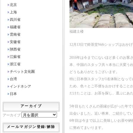
北京
上海
四川省
福建省
福建土楼
雲南省
安徽省
12月13日で鈴茶堂Webショップはおか
陜西省
江蘇省
2016年は今までにないほど多くのお
浙江省
本、中国のスタッフ共々本当に大変う
チベット文化圏
どうもありがとうございます。
台湾
特に日本側スタッフが1名体制となっ
ため、色々とご不便をおかけすること
インドネシア
だけたことは、お茶を探し、選ぶにあ
日本
アーカイブ
5年目もたくさんの茶縁が広がった年
出会いました。近い将来、ご紹介して
アーカイブ
6年目は今まで以上に美味しいお茶や
メールマガジン登録/解除
に努めてまいります。