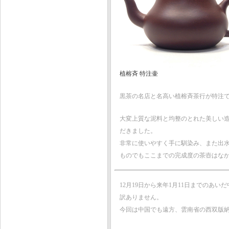
植榕斉 特注壷
黒茶の名店と名高い植榕斉茶行が特注
大変上質な泥料と均整のとれた美しい
だきました。
非常に使いやすく手に馴染み、また出
ものでもここまでの完成度の茶壺はな
12月19日から来年1月11日までの
訳ありません。
今回は中国でも遠方、雲南省の西双版