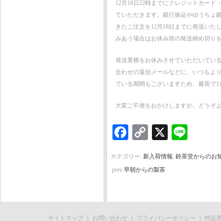
12月16日22時までにクレジットカー
ていただきます。銀行振込やゆうちょ銀
きたご注文を12月18日までに発送い
みあう場合はお休み前の発送締め切り
発送業務をお休みさせていただいてい
合わせの返信メールなどに、いつもよ
ている期間もございますため、最長で1
大変ご不便をおかけしますが、どうぞ
Facebook
Copy
X
Line
Link
カテゴリー:
新入荷情報
,
鈴茶堂からのお
prev
早朝からの製茶
サイトマップ
｜
お問い合わせ
｜
プライバシーポリシー
｜
特定