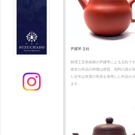
尹躍琴 玉柱
助理工芸美術師の尹躍琴による玉柱で
彼女の作品の特徴は材質、泥料の質が
た近年は良質の朱泥を使用した作品が
ます。