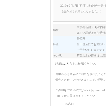
2019年6月17日(月曜)14時00分〜6
（他の回は満席となりました。）
東京都新宿区 丸の内線
場所
詳しい場所は参加受付
3000円
料金
当日現金にてお支払い
ご用意いただきますよ
その他
茶葉および茶器はご用
詳細は
こちら
をご確認ください。
お申込みは当店のご利用をされたこと
優先とさせていただきますのでご理解
ご参加をご希望の方は admin[a]suzuchado
（[a]を@に置き換えてください）
・お名前