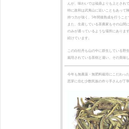
んが、味わいでは福鼎よりも上とされ
特に政和は武夷山に近いこともあって
持つ力が強く、5年間後熟成を行うこと
また、生産している茶農家もその山間
のみが通っているような場所にありま
続けています。
この白牡丹も山の中に群生している野
栽培されている茶樹と違い、その美味
今年も無農薬・無肥料栽培にこだわっ
思芽に住む少数民族の作り手さんが丁