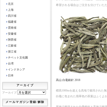
北京
希望される場合はご注文を分けていた
上海
四川省
福建省
雲南省
安徽省
陜西省
江蘇省
浙江省
チベット文化圏
台湾
インドネシア
日本
高山 白毫銀針 2018
アーカイブ
標高1000mを超える高地で栽培され
アーカイブ
白毫に包まれた翡翠色の茶葉はふくよ
メールマガジン登録/解除
平地で栽培された白毫銀針と高地で栽