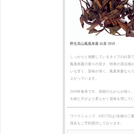
野生高山鳳凰単叢 白茶 2018
しっかりと発酵しているタイプの白茶
鳳凰単叢の香りの良さ、特有の清涼感
いも甘く、旨味が深く、鳳凰単叢なら
上がっています。
2018年春茶です。茶樹のちからが強
を経た方がより柔らかく旨味を増して
ワークショップ、6月17日は1名様のご
現在もご予約受付しております。