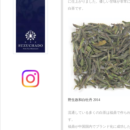
に仕上がりました。優しい甘味が非常
白茶です。
野生政和白牡丹 2014
流通している多くの白茶は福鼎で作ら
す。
福鼎が中国国内でブランド化に成功し