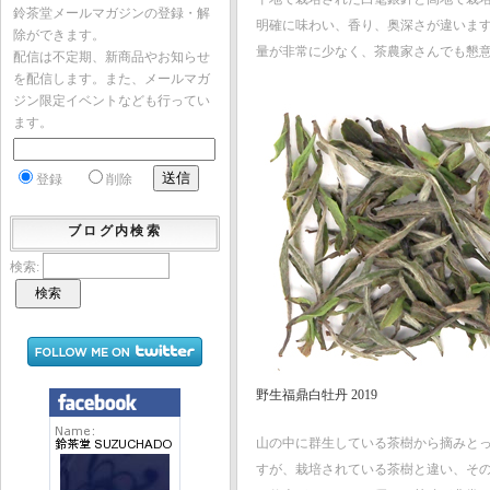
鈴茶堂メールマガジンの登録・解
明確に味わい、香り、奥深さが違いま
除ができます。
量が非常に少なく、茶農家さんでも懇
配信は不定期、新商品やお知らせ
を配信します。また、メールマガ
ジン限定イベントなども行ってい
ます。
登録
削除
ブログ内検索
検索:
野生福鼎白牡丹 2019
山の中に群生している茶樹から摘みとっ
すが、栽培されている茶樹と違い、そ