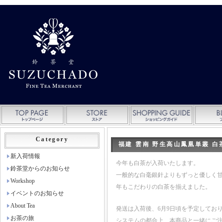
Category
福建 雲南 野生高山鳳凰単叢 白
新入荷情報
今年も白茶が入荷いたします。
鈴茶堂からのお知らせ
一般的な白毫銀針よりもずっと優しく
Workshop
年もこだわりの白茶を揃えました。
イベントのお知らせ
About Tea
発送は入荷後、6月9日頃を予定してお
お茶の旅
システムの都合上、本商品と一緒にご