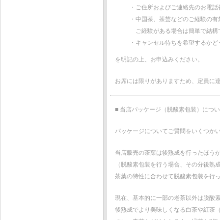
・ご住所およびご連絡先のお電話
・中国茶、茶芸などのご経験の有
ご経験がある場合は簡単で結構
・キャンセル待ちを希望するかど
を明記の上、お申込みください。
お席には限りがありますため、定員に
■ 当店パッケージ（脱酸素包装）につい
パッケージについてご質問をいくつか
当店販売の茶葉は後熟成を行ったほう
（脱酸素包装を行う場合、その分後熟
茶葉の特性に合わせて脱酸素包装を行
現在、基本的に一部の老茶以外は脱酸
後熟成でより美味しくなる白茶や紅茶（