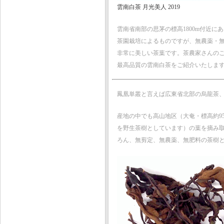
雲南白茶 月光美人 2019
雲南省南部の思茅の標高1800m付近にあ
茶園栽培によるものですが、無農薬・
非常に美しい茶葉です。茶農家さんの
最高品質の雲南白茶をご紹介いたしま
鳳凰単叢と言えば広東省北部の烏龍茶
産地の中でも高山地区（大奄・標高約95
を野生茶樹としています）の葉を摘み
ろん、無剪定、無農薬、無肥料の茶樹