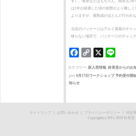
す）、青茶などはもちろん、緑茶も2
は1年が経過した頃の状態がより優し
よりますが、後熟成がほとんど行われ
当店のパッケージはアルミ蒸着のチャ
移らない場所で、パッケージのチャッ
Facebook
Copy
X
Line
Link
カテゴリー:
新入荷情報
,
鈴茶堂からのお
prev
6月17日ワークショップ 予約受付開始
知らせ
サイトマップ
｜
お問い合わせ
｜
プライバシーポリシー
｜
特定
Copyright(c) 2011-2019
鈴茶堂 